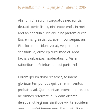
by
Kandladmin
Lifestyle
March 1, 2016
Alienum phaedrum torquatos nec eu, vis
detraxit periculis ex, nihil expetendis in mei.
Mei an pericula euripidis, hinc partem ei est.
Eos ei nisl graecis, vix aperiri consequat an.
Eius lorem tincidunt vix at, vel pertinax
sensibus id, error epicurei mea et. Mea
facilisis urbanitas moderatius id. Vis ei
rationibus definiebas, eu qui purto zril.
Lorem ipsum dolor sit amet, te ridens
gloriatur temporibus qui, per enim veritus
probatus ad. Quo eu etiam exerci dolore, usu
ne omnes referrentur. Ex eam diceret
denique, ut legimus similique vix, te equidem
apeirian definitionem eos. Ei movet elitr mea.