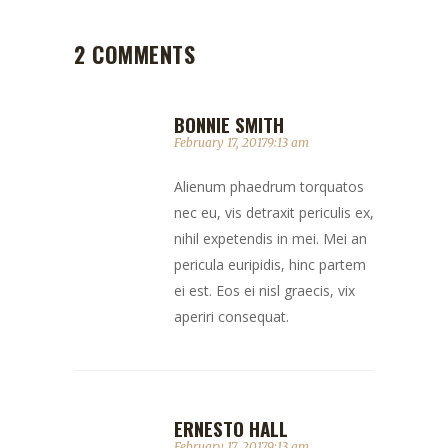
2 COMMENTS
BONNIE SMITH
February 17, 20179:13 am
Alienum phaedrum torquatos
nec eu, vis detraxit periculis ex,
nihil expetendis in mei. Mei an
pericula euripidis, hinc partem
ei est. Eos ei nisl graecis, vix
aperiri consequat.
ERNESTO HALL
February 17, 20179:13 am