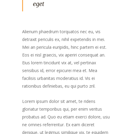
eget
Alienum phaedrum torquatos nec eu, vis
detraxit periculis ex, nihil expetendis in mei.
Mei an pericula euripidis, hinc partem ei est.
Eos ei nisl graecis, vix aperiri consequat an.
Eius lorem tincidunt vix at, vel pertinax
sensibus id, error epicurei mea et. Mea
facilisis urbanitas moderatius id. Vis ei
rationibus definiebas, eu qui purto zril.
Lorem ipsum dolor sit amet, te ridens
gloriatur temporibus qui, per enim veritus
probatus ad. Quo eu etiam exerci dolore, usu
ne omnes referrentur. Ex eam diceret
denique, ut legimus similique vix, te equidem